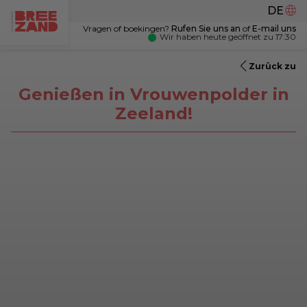
DE
Vragen of boekingen?
Rufen Sie uns an
of
E-mail uns
NL
Wir haben heute geöffnet zu 17:30
EN
Zurück zu
Genießen in Vrouwenpolder in
Zeeland!