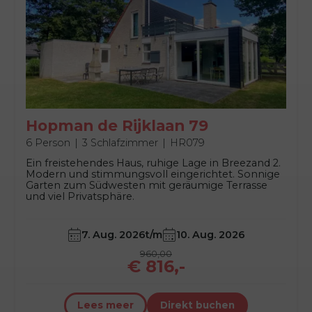
Hopman de Rijklaan 79
6 Person
3 Schlafzimmer
HR079
Ein freistehendes Haus, ruhige Lage in Breezand 2.
Modern und stimmungsvoll eingerichtet. Sonnige
Garten zum Südwesten mit geräumige Terrasse
und viel Privatsphäre.
7. Aug. 2026
t/m
10. Aug. 2026
960,00
€ 816,-
Lees meer
Direkt buchen