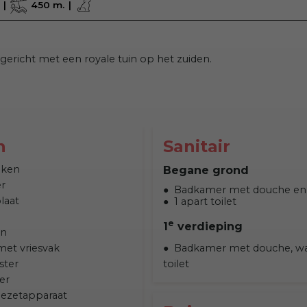
450 m.
ngericht met een royale tuin op het zuiden.
n
Sanitair
uken
Begane grond
r
Badkamer met douche en 
laat
1 apart toilet
e
1
verdieping
on
Badkamer met douche, wa
met vriesvak
toilet
ster
er
fiezetapparaat