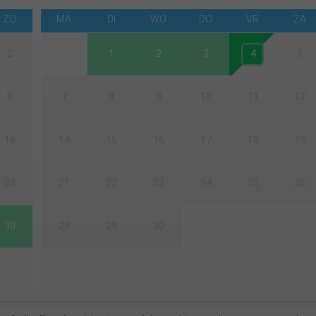
ZO
MA
DI
WO
DO
VR
ZA
2
31
1
2
3
4
5
9
7
8
9
10
11
12
16
14
15
16
17
18
19
23
21
22
23
24
25
26
30
28
29
30
1
2
3
6
5
6
7
8
9
10