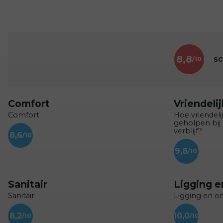
8,8
sc
Comfort
Vriendeli
Comfort
Hoe vriendeli
geholpen bij
verblijf?
8,6
9,8
Sanitair
Ligging 
Sanitair
Ligging en 
8,2
10,0