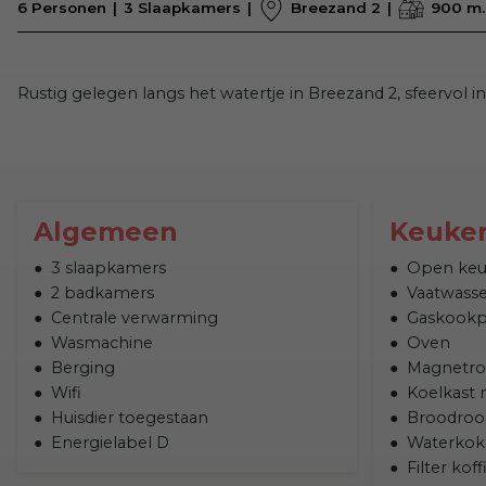
6 Personen
3 Slaapkamers
Breezand 2
900 m.
Rustig gelegen langs het watertje in Breezand 2, sfeervol i
Algemeen
Keuke
3 slaapkamers
Open ke
2 badkamers
Vaatwasse
Centrale verwarming
Gaskookp
Wasmachine
Oven
Berging
Magnetr
Wifi
Koelkast 
Huisdier toegestaan
Broodroo
Energielabel D
Waterkok
Filter kof