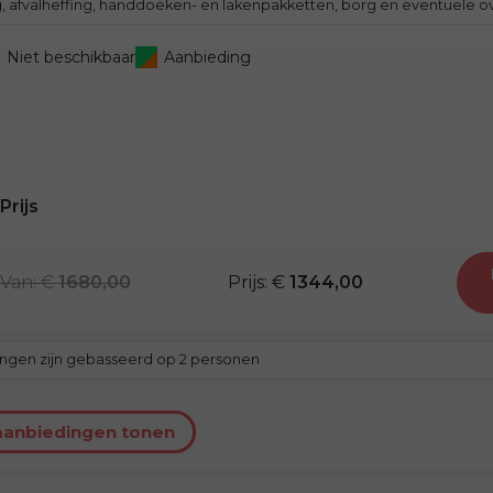
ng, afvalheffing, handdoeken- en lakenpakketten, borg en eventuele o
Niet beschikbaar
Aanbieding
Prijs
van: €
1680,00
prijs: €
1344,00
ingen zijn gebasseerd op 2 personen
aanbiedingen tonen