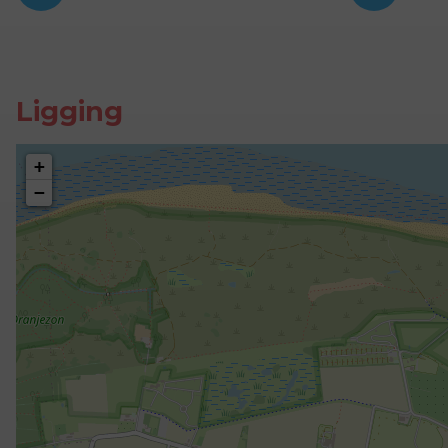
Ligging
+
−