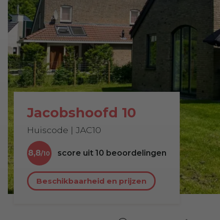
Jacobshoofd 10
Huiscode | JAC10
8,8
score uit
10
beoordelingen
Beschikbaarheid en prijzen