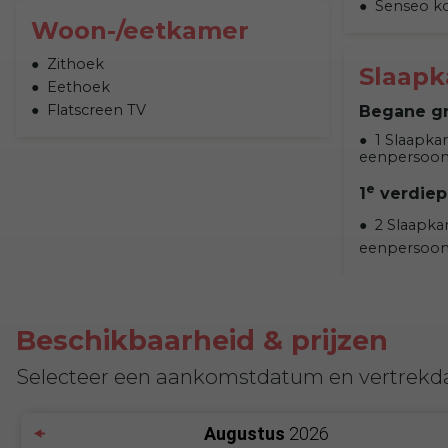
Senseo k
Woon-/eetkamer
Zithoek
Slaap
Eethoek
Flatscreen TV
Begane g
1 Slaapka
eenpersoo
e
1
verdiep
2 Slaapka
eenpersoo
Beschikbaarheid & prijzen
Selecteer een aankomstdatum en vertrekd
Augustus
2026