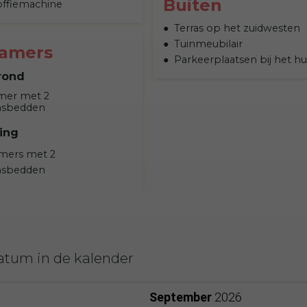
Buiten
offiemachine
Terras op het zuidwesten
Tuinmeubilair
kamers
Parkeerplaatsen bij het hu
rond
mer met 2
nsbedden
ing
mers met 2
nsbedden
atum in de kalender
September
2026