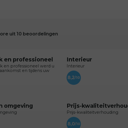
ore uit
10
beoordelingen
jk en professioneel
Interieur
jk en professioneel werd u
Interieur
 aankomst en tijdens uw
8,2
en omgeving
Prijs-kwaliteitverho
omgeving
Prijs-kwaliteitverhouding
8,0