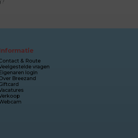
g?
Informatie
Contact & Route
Veelgestelde vragen
Eigenaren login
Over Breezand
Giftcard
Vacatures
Verkoop
Webcam