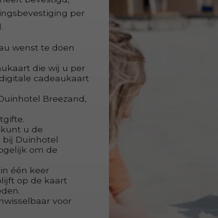
ingsbevestiging per
d.
eau wenst te doen
ukaart die wij u per
 digitale cadeaukaart
 Duinhotel Breezand,
gifte.
 kunt u de
 bij Duinhotel
ogelijk om de
in één keer
ijft op de kaart
teden.
inwisselbaar voor