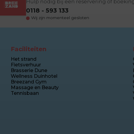
Hulp nodig bij een reservering of boekin
0118 - 593 133
Wij zijn momenteel gesloten
Faciliteiten
Het strand
Fietsverhuur
Brasserie Dune
Wellness Duinhotel
Breezand Gym
Massage en Beauty
Tennisbaan