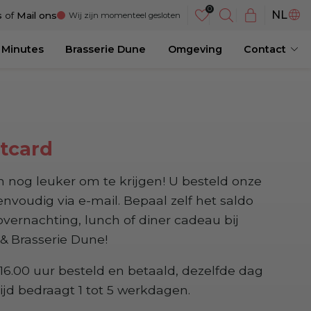
DE
NL
s
of
Mail ons
Wij zijn momenteel gesloten
EN
 Minutes
Brasserie Dune
Omgeving
Contact
tcard
 nog leuker om te krijgen! U besteld onze
nvoudig via e-mail. Bepaal zelf het saldo
vernachting, lunch of diner cadeau bij
& Brasserie Dune!
6.00 uur besteld en betaald, dezelfde dag
ijd bedraagt 1 tot 5 werkdagen.