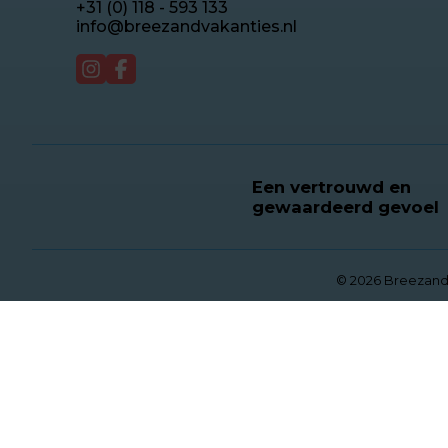
+31 (0) 118 - 593 133
info@breezandvakanties.nl
Een vertrouwd en
gewaardeerd gevoel
© 2026 Breezan
Deze website gebruikt cookies
We gebruiken cookies om de website goed te laten f
je aan hiermee akkoord te gaan.