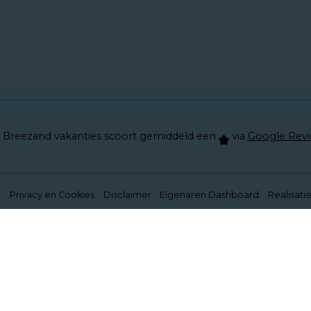
Breezand vakanties scoort gemiddeld een
via
Google Rev
d
Privacy en Cookies
Disclaimer
Eigenaren Dashboard
Realisati
unctioneren. Meer informatie is beschikbaar in onze
pr