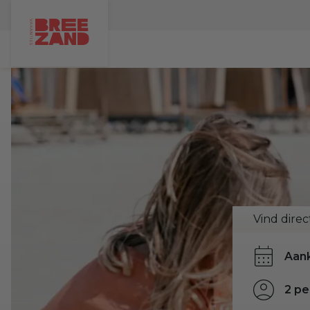
Vind direc
2 p