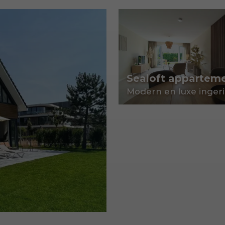
Sealoft appartem
Modern en luxe ingeri