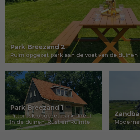
Park Breezand 2
Ruim opgezet park aan de voet van de duinen
Park Breezand 1
Zandban
Pittoresk opgezet park direct
in de duinen, Rust en Ruimte
Moderne v