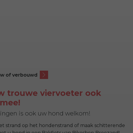
w of verbouwd
 trouwe viervoeter ook
 mee!
ningen is ook uw hond welkom!
het strand op het hondenstrand of maak schitterende
met u hond in een Bakfiets van Bikeshop Breezand!