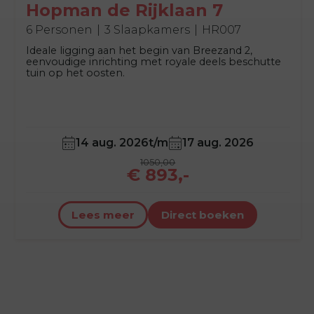
Hopman de Rijklaan 7
6 Personen
3 Slaapkamers
HR007
Ideale ligging aan het begin van Breezand 2,
eenvoudige inrichting met royale deels beschutte
tuin op het oosten.
14 aug. 2026
t/m
17 aug. 2026
1050,00
€ 893,-
Lees meer
Direct boeken