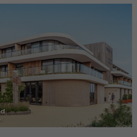
nd
el