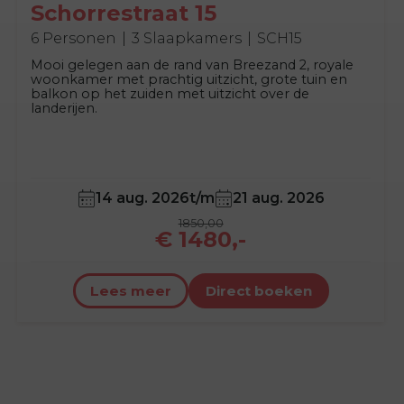
Schorrestraat 15
6 Personen
3 Slaapkamers
SCH15
Mooi gelegen aan de rand van Breezand 2, royale
woonkamer met prachtig uitzicht, grote tuin en
balkon op het zuiden met uitzicht over de
landerijen.
14 aug. 2026
t/m
21 aug. 2026
1850,00
€ 1480,-
Lees meer
Direct boeken