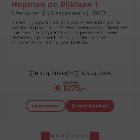
Hopman de Rijklaan 1
6 Personen
4 Slaapkamers
HR001
Ideale ligging aan de rand van Breezand 2, extra
vierde slaapkamer met een tweepersoonsbed, het
huis is echter ingericht voor 6 personen. Twee
terrassen op zowel het zuidoosten als het
zuidwesten en een royaal balkon.
8 aug. 2026
t/m
15 aug. 2026
1500,00
€ 1275,-
Lees meer
Direct boeken