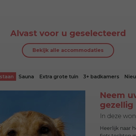
Alvast voor u geselecteerd
Bekijk alle accommodaties
estaan
Sauna
Extra grote tuin
3+ badkamers
Nieu
Neem uw
gezellig
In deze wo
Heerlijk naar 
fiets tochten 