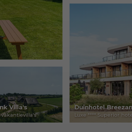
k Villa's
Duinhotel Breeza
akantievilla's
Luxe **** Superior hot