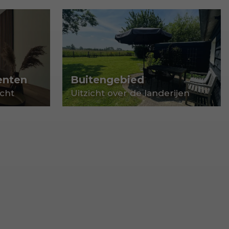
enten
Buitengebied
cht
Uitzicht over de landerijen