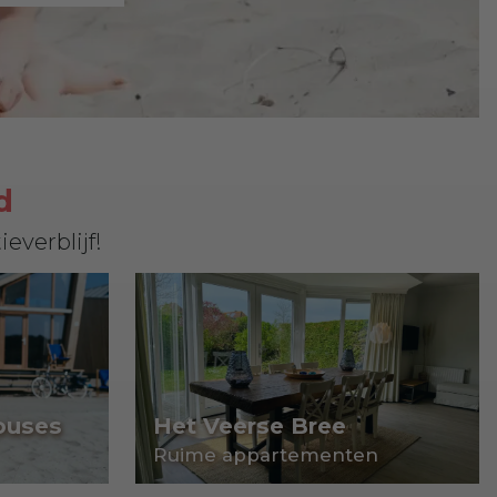
d
everblijf!
ouses
Het Veerse Bree
Ruime appartementen