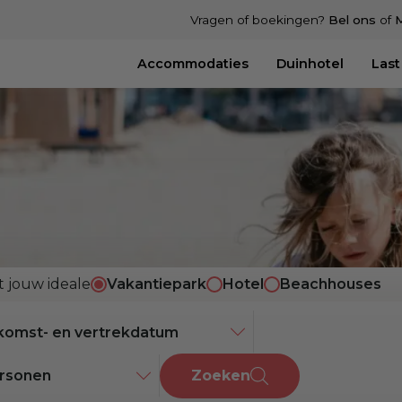
Vragen of boekingen?
Bel ons
of
M
Accommodaties
Duinhotel
Last
t jouw ideale
Vakantiepark
Hotel
Beachhouses
ersonen
Zoeken