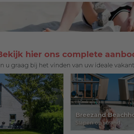
Bekijk hier ons complete aanbo
n u graag bij het vinden van uw ideale vakanti
Breezand Beachh
Slapen op strand