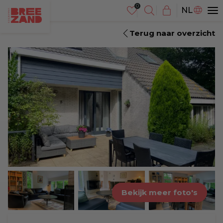
DE
NL
EN
Terug naar overzicht
Bekijk meer foto's