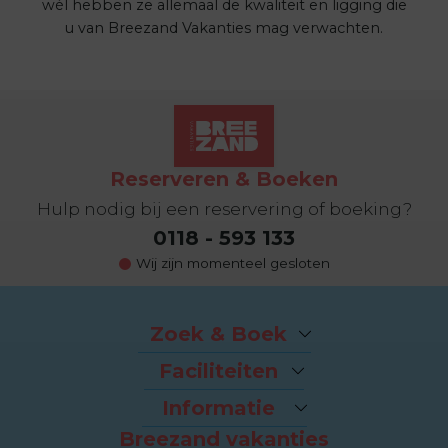
wél hebben ze allemaal de kwaliteit en ligging die
u van Breezand Vakanties mag verwachten.
Reserveren & Boeken
Hulp nodig bij een reservering of boeking?
0118 - 593 133
Wij zijn momenteel gesloten
Zoek & Boek
Arrangementen
Faciliteiten
Last-minutes
Het strand
Vakantiehuizen
Informatie
Fietsverhuur
Appartementen
Breezand vakanties
Contact & Route
Brasserie Dune
Sealofts