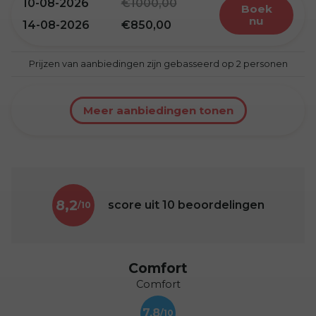
10-08-2026
1000,00
boek
nu
14-08-2026
850,00
Prijzen van aanbiedingen zijn gebasseerd op 2 personen
Meer aanbiedingen tonen
8,2
score uit
10
beoordelingen
Comfort
Comfort
7,8