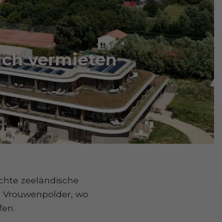
eich vermieten
echte zeeländische
n Vrouwenpolder, wo
fen.