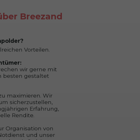
 über Breezand
npolder?
reichen Vorteilen.
entümer:
rechen wir gerne mit
m besten gestaltet
 zu maximieren. Wir
um sicherzustellen,
angjährigen Erfahrung,
elle Rendite.
ur Organisation von
Notdienst und unser