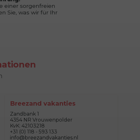
e einer sorgenfreien
Sie, was wir für Ihr
mationen
n
Breezand vakanties
Zandbank 1
4354 NR Vrouwenpolder
KvK: 42103218
+31 (0) 118 - 593 133
info@breezandvakanties.nl