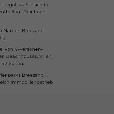
— egal, ob Sie sich für
enthalt im Duinhotel
nten Namen Breezand
ig.
e, von 4-Personen-
en Beachhouses, Villen
 42 Suiten.
ienparks Breezand 1,
reich Immobilienbetrieb