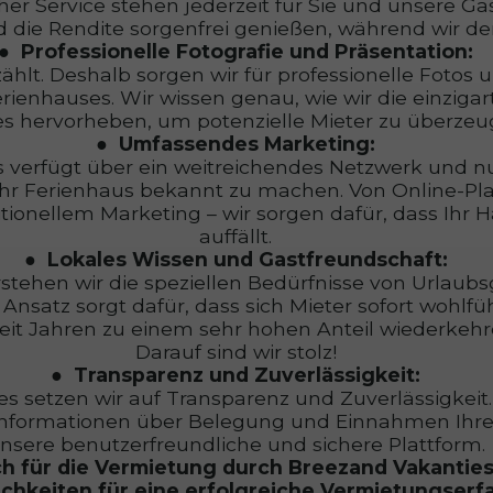
er Service stehen jederzeit für Sie und unsere Gä
d die Rendite sorgenfrei genießen, während wir de
Professionelle Fotografie und Präsentation:
zählt. Deshalb sorgen wir für professionelle Foto
erienhauses. Wir wissen genau, wie wir die einziga
s hervorheben, um potenzielle Mieter zu überzeu
Umfassendes Marketing:
 verfügt über ein weitreichendes Netzwerk und n
hr Ferienhaus bekannt zu machen. Von Online-Pla
ditionellem Marketing – wir sorgen dafür, dass Ihr
auffällt.
Lokales Wissen und Gastfreundschaft:
rstehen wir die speziellen Bedürfnisse von Urlaubs
Ansatz sorgt dafür, dass sich Mieter sofort wohlfü
it Jahren zu einem sehr hohen Anteil wiederkehre
Darauf sind wir stolz!
Transparenz und Zuverlässigkeit:
s setzen wir auf Transparenz und Zuverlässigkeit.
Informationen über Belegung und Einnahmen Ihre
nsere benutzerfreundliche und sichere Plattform.
ch für die Vermietung durch Breezand Vakantie
ichkeiten für eine erfolgreiche Vermietungserf