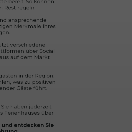
ste bereit. So können
n Rest regeln.
s und ansprechende
rtigen Merkmale Ihres
gen.
utzt verschiedene
ttformen über Social
 Haus auf dem Markt
gästen in der Region.
hlen, was zu positiven
nder Gäste führt.
 Sie haben jederzeit
s Ferienhauses über
s und entdecken Sie
ahrung.