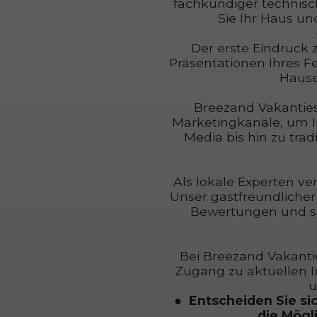
fachkundiger technisch
Sie Ihr Haus un
Der erste Eindruck 
Präsentationen Ihres F
Hause
Breezand Vakanties
Marketingkanäle, um I
Media bis hin zu tra
Als lokale Experten ve
Unser gastfreundlicher 
Bewertungen und se
Bei Breezand Vakantie
Zugang zu aktuellen 
u
Entscheiden Sie si
die Mögl