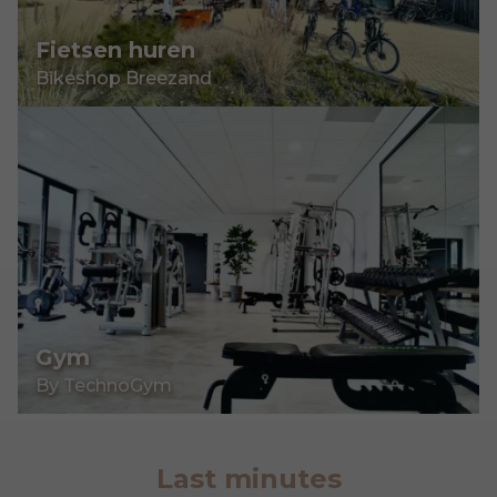
Fietsen huren
Bikeshop Breezand
Gym
By TechnoGym
Last minutes