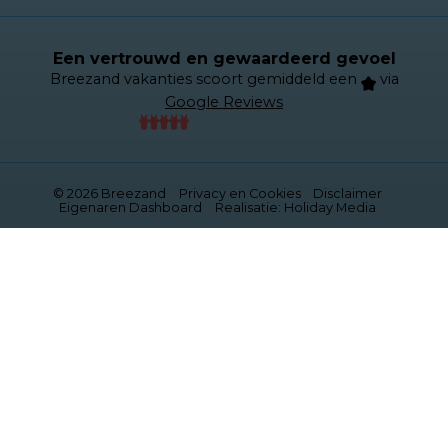
Een vertrouwd en gewaardeerd gevoel
Breezand vakanties scoort gemiddeld een
via
Google Reviews
© 2026 Breezand
Privacy en Cookies
Disclaimer
Eigenaren Dashboard
Realisatie: Holiday Media
Deze website gebruikt cookies
We gebruiken cookies om de website goed te laten
functioneren. Meer informatie is beschikbaar in onze
privacyverklaring
. Door op accepteren te klikken, geef je
aan hiermee akkoord te gaan.
Alleen noodzakelijk
Aanpassen
Alles accepteren