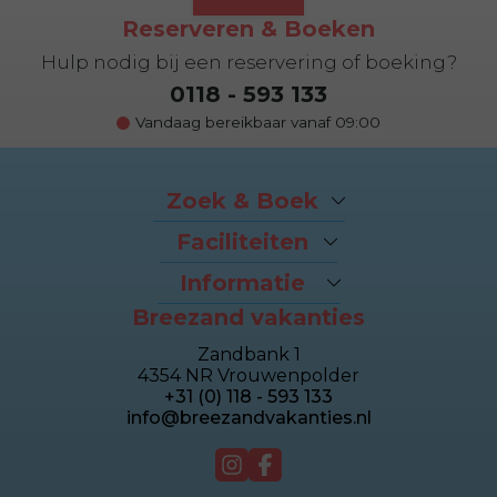
Reserveren & Boeken
Hulp nodig bij een reservering of boeking?
0118 - 593 133
Vandaag bereikbaar vanaf 09:00
Zoek & Boek
Arrangementen
Faciliteiten
Last-minutes
Het strand
Vakantiehuizen
Informatie
Fietsverhuur
Appartementen
Breezand vakanties
Contact & Route
Brasserie Dune
Sealofts
Veelgestelde vragen
Wellness Duinhotel
Beachhouses
Zandbank 1
Eigenaren login
Breezand Gym
Groepshuizen
4354 NR Vrouwenpolder
Over Breezand
Massage en Beauty
Duinhotel
+31 (0) 118 - 593 133
Giftcard
Tennisbaan
info@breezandvakanties.nl
Vacatures
Verkoop
Webcam