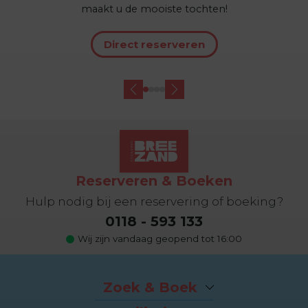
maakt u de mooiste tochten!
Direct reserveren
Reserveren & Boeken
Hulp nodig bij een reservering of boeking?
0118 - 593 133
Wij zijn vandaag geopend tot 16:00
Zoek & Boek
Arrangementen