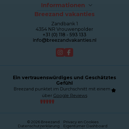
Der Strand
Ferienhäuser
Informationen
Fahrradverleih
Ferienwohnungen
Breezand vakanties
Kontakt und Adresse
Brasserie Dune
Sealofts
Häufig gestellte Fragen
Wellness Duinhotel
Beachhouses
Zandbank 1
Eigentümer Dashboard
Breezand Gym
Gruppenhäuser
4354 NR Vrouwenpolder
Über Breezand
Massage en Beauty
Duinhotel
+31 (0) 118 - 593 133
Giftcard
Tennisplatz
info@breezandvakanties.nl
Jobs by Breezand
Verkauf
Webcam
Ein vertrauenswürdiges und Geschätztes
Gefühl
Breezand punktet im Durchschnitt mit einem
über
Google Reviews
© 2026 Breezand
Privacy en Cookies
Datenschutzerklärung
Eigentümer Dashboard