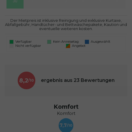
30
1
2
3
4
5
6
Der Mietpreis ist inklusive Reinigung und exklusive Kurtaxe,
Abfallgebühr, Handtücher- und Bettwäschepakete, Kaution und
eventuelle weiteren kosten.
Verfügbar
Kein Anreisetag
Ausgewählt
Nicht verfügbar
Angebot
8,2
ergebnis aus
23
Bewertungen
Komfort
Komfort
7,7