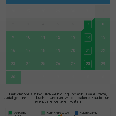
26
27
28
29
30
31
1
2
3
4
5
6
7
8
9
10
11
12
13
14
15
16
17
18
19
20
21
22
23
24
25
26
27
28
29
30
1
2
3
4
5
6
Der Mietpreis ist inklusive Reinigung und exklusive Kurtaxe,
Abfallgebühr, Handtücher- und Bettwäschepakete, Kaution und
eventuelle weiteren kosten.
Verfügbar
Kein Anreisetag
Ausgewählt