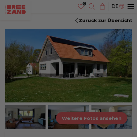
NL
DE
EN
Zurück zur Übersicht
Weitere Fotos ansehen