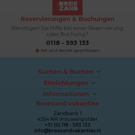
Reservierungen & Buchungen
Benötigen Sie Hilfe bei einer Reservierung
oder Buchung?
0118 - 593 133
Wir sind derzeit geschlossen
Suchen & Buchen
Angebote
Einrichtungen
Last-Minutes
Der Strand
Ferienhäuser
Informationen
Fahrradverleih
Ferienwohnungen
Breezand vakanties
Kontakt und Adresse
Brasserie Dune
Sealofts
Häufig gestellte Fragen
Wellness Duinhotel
Beachhouses
Zandbank 1
Eigentümer Dashboard
Breezand Gym
Gruppenhäuser
4354 NR Vrouwenpolder
Über Breezand
Massage en Beauty
Duinhotel
+31 (0) 118 - 593 133
Giftcard
Tennisplatz
info@breezandvakanties.nl
Jobs by Breezand