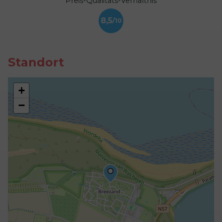
Preis-Qualitäts-Verhältnis
8,5
Standort
+
−