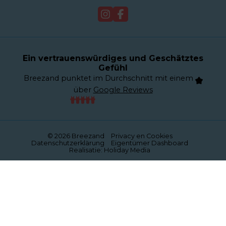
Verkauf
Webcam
Ein vertrauenswürdiges und Geschätztes
Gefühl
Breezand punktet im Durchschnitt mit einem
über
Google Reviews
© 2026 Breezand
Privacy en Cookies
Datenschutzerklärung
Eigentümer Dashboard
Realisatie: Holiday Media
Diese Webseite verwendet Cookies
Wir verwenden Cookies, um sicherzustellen, dass die
Website ordnungsgemäß funktioniert. Lesen Sie mehr
über unsere Verwendung von Cookies in unserer
Datenschutzerklärung
. Indem Sie auf Zulassen klicken,