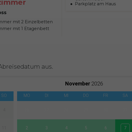
zimmer
Parkplatz am Haus
oss
immer mit 2 Einzelbetten
immer mit 1 Etagenbett
 Abreisedatum aus.
November
2026
SO
MO
DI
MI
DO
FR
SA
4
26
27
28
29
30
31
11
2
3
4
5
6
7