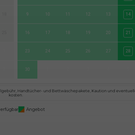
18
9
10
11
12
13
14
25
16
17
18
19
20
21
1
23
24
25
26
27
28
8
30
1
2
3
4
5
bfallgebühr, Handtücher- und Bettwäschepakete, Kaution und eventuel
kosten.
verfügbar
Angebot