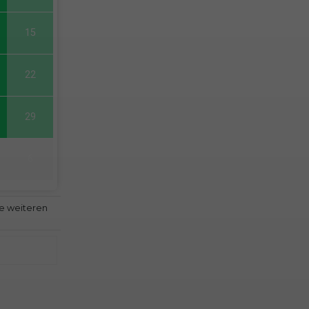
15
22
29
6
le weiteren