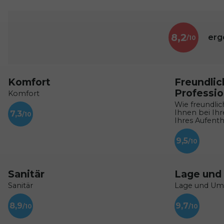
8,2
erg
Komfort
Freundlic
Professio
Komfort
Wie freundlic
Ihnen bei Ih
7,3
Ihres Aufenth
9,5
Sanitär
Lage und
Sanitär
Lage und U
8,9
9,7