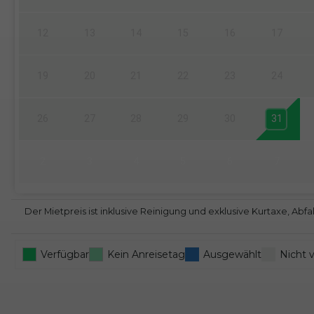
12
13
14
15
16
17
19
20
21
22
23
24
26
27
28
29
30
31
2
3
4
5
6
7
Der Mietpreis ist inklusive Reinigung und exklusive Kurtaxe, A
Verfügbar
Kein Anreisetag
Ausgewählt
Nicht 