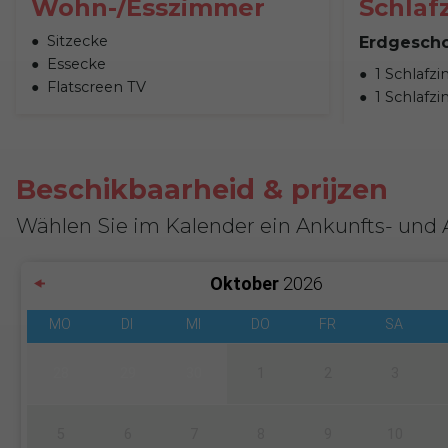
Wohn-/Esszimmer
Schlaf
Sitzecke
Erdgesch
Essecke
1 Schlafz
Flatscreen TV
1 Schlafz
Beschikbaarheid & prijzen
Wählen Sie im Kalender ein Ankunfts- und
Oktober
2026
MO
DI
MI
DO
FR
SA
28
29
30
1
2
3
5
6
7
8
9
10