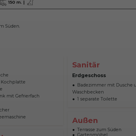
150 m.
um Süden.
Sanitär
üche
Erdgeschoss
 Kochplatte
Badezimmer mit Dusche 
e
Waschbecken
nk mit Gefrierfach
1 separate Toilette
cher
ffeemaschine
Außen
Terrasse zum Süden
Gartenmöbel