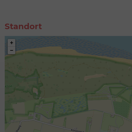
Standort
+
−