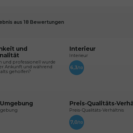
ebnis aus
18
Bewertungen
hkeit und
Interieur
nalität
Interieur
h und professionell wurde
rer Ankunft und während
6,3
alts geholfen?
 Umgebung
Preis-Qualitäts-Verhä
mgebung
Preis-Qualitäts-Verhältnis
7,0