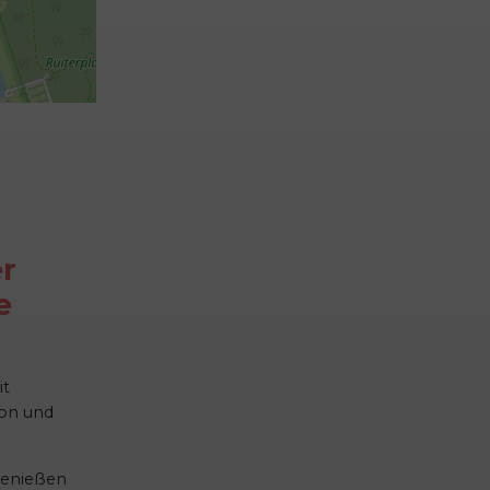
er
e
it
ion und
 genießen