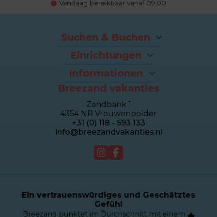
Vandaag bereikbaar vanaf 09:00
Suchen & Buchen
Angebote
Einrichtungen
Last-Minutes
Der Strand
Ferienhäuser
Informationen
Fahrradverleih
Ferienwohnungen
Breezand vakanties
Kontakt und Adresse
Brasserie Dune
Sealofts
Häufig gestellte Fragen
Wellness Duinhotel
Beachhouses
Zandbank 1
Eigentümer Dashboard
Breezand Gym
Gruppenhäuser
4354 NR Vrouwenpolder
Über Breezand
Massage en Beauty
Duinhotel
+31 (0) 118 - 593 133
Giftcard
Tennisplatz
info@breezandvakanties.nl
Jobs by Breezand
Verkauf
Webcam
Ein vertrauenswürdiges und Geschätztes
Gefühl
Breezand punktet im Durchschnitt mit einem