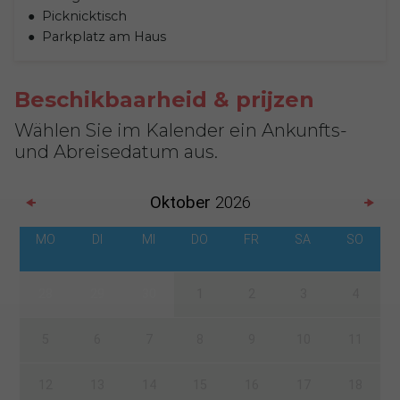
Picknicktisch
Parkplatz am Haus
Beschikbaarheid & prijzen
Wählen Sie im Kalender ein Ankunfts-
und Abreisedatum aus.
Oktober
2026
MO
DI
MI
DO
FR
SA
SO
28
29
30
1
2
3
4
5
6
7
8
9
10
11
12
13
14
15
16
17
18