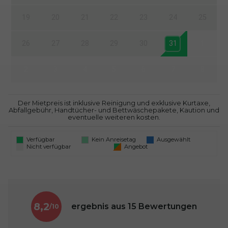
19
20
21
22
23
24
25
26
27
28
29
30
31
1
2
3
4
5
6
7
8
Der Mietpreis ist inklusive Reinigung und exklusive Kurtaxe,
Abfallgebühr, Handtücher- und Bettwäschepakete, Kaution und
eventuelle weiteren kosten.
Verfügbar
Kein Anreisetag
Ausgewählt
Nicht verfügbar
Angebot
8,2
ergebnis aus
15
Bewertungen