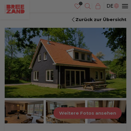
NL
DE
EN
Zurück zur Übersicht
Weitere Fotos ansehen