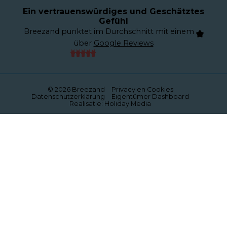
Ein vertrauenswürdiges und Geschätztes
Gefühl
Breezand punktet im Durchschnitt mit einem
über
Google Reviews
© 2026 Breezand
Privacy en Cookies
Datenschutzerklärung
Eigentümer Dashboard
Realisatie: Holiday Media
Diese Webseite verwendet Cookies
Wir verwenden Cookies, um sicherzustellen, dass die
Website ordnungsgemäß funktioniert. Lesen Sie mehr
über unsere Verwendung von Cookies in unserer
Datenschutzerklärung
. Indem Sie auf Zulassen klicken,
stimmen Sie dem zu.
Ablehnen
Anpassen
Alle zulassen