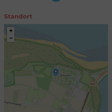
Standort
+
−