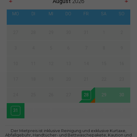
August
2026
MO
DI
MI
DO
FR
SA
SO
27
28
29
30
31
1
2
3
4
5
6
7
8
9
10
11
12
13
14
15
16
17
18
19
20
21
22
23
24
25
26
27
28
29
30
31
1
2
3
4
5
6
Der Mietpreis ist inklusive Reinigung und exklusive Kurtaxe,
Abfallgebühr, Handtücher- und Bettwäschepakete, Kaution und