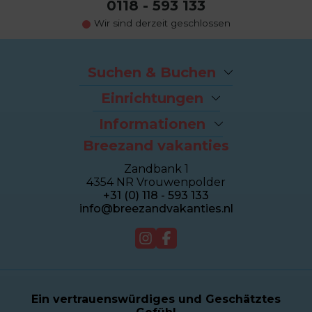
0118 - 593 133
Wir sind derzeit geschlossen
Suchen & Buchen
Angebote
Einrichtungen
Last-Minutes
Der Strand
Ferienhäuser
Informationen
Fahrradverleih
Ferienwohnungen
Breezand vakanties
Kontakt und Adresse
Brasserie Dune
Sealofts
Häufig gestellte Fragen
Wellness Duinhotel
Beachhouses
Zandbank 1
Eigentümer Dashboard
Breezand Gym
Gruppenhäuser
4354 NR Vrouwenpolder
Über Breezand
Massage en Beauty
Duinhotel
+31 (0) 118 - 593 133
Giftcard
Tennisplatz
info@breezandvakanties.nl
Jobs by Breezand
Verkauf
Webcam
Ein vertrauenswürdiges und Geschätztes