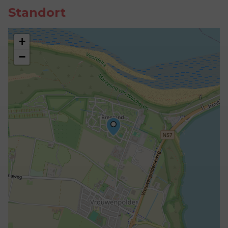
Standort
+
−