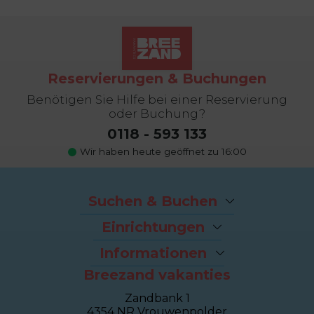
Reservierungen & Buchungen
Benötigen Sie Hilfe bei einer Reservierung
oder Buchung?
0118 - 593 133
Wir haben heute geöffnet zu 16:00
Suchen & Buchen
Angebote
Einrichtungen
Last-Minutes
Der Strand
Ferienhäuser
Informationen
Fahrradverleih
Ferienwohnungen
Breezand vakanties
Kontakt und Adresse
Brasserie Dune
Sealofts
Häufig gestellte Fragen
Wellness Duinhotel
Beachhouses
Zandbank 1
Eigentümer Dashboard
Breezand Gym
Gruppenhäuser
4354 NR Vrouwenpolder
Über Breezand
Massage en Beauty