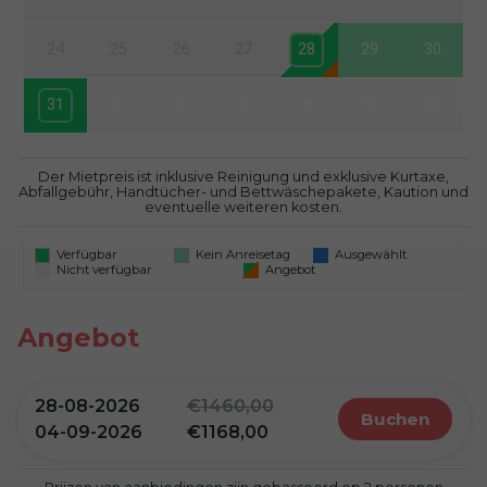
24
25
26
27
28
29
30
31
1
2
3
4
5
6
Der Mietpreis ist inklusive Reinigung und exklusive Kurtaxe,
Abfallgebühr, Handtücher- und Bettwäschepakete, Kaution und
eventuelle weiteren kosten.
Verfügbar
Kein Anreisetag
Ausgewählt
Nicht verfügbar
Angebot
Angebot
28-08-2026
1460,00
buchen
04-09-2026
1168,00