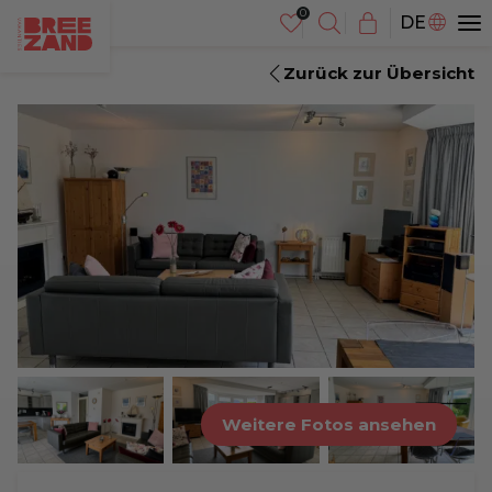
NL
DE
EN
Zurück zur Übersicht
Weitere Fotos ansehen