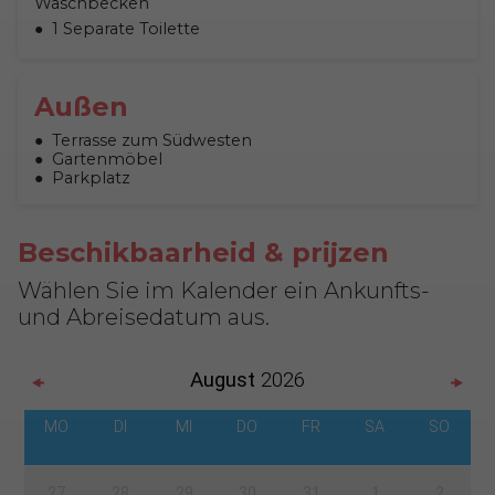
Waschbecken
1 Separate Toilette
Außen
Terrasse zum Südwesten
Gartenmöbel
Parkplatz
Beschikbaarheid & prijzen
Wählen Sie im Kalender ein Ankunfts-
und Abreisedatum aus.
August
2026
MO
DI
MI
DO
FR
SA
SO
27
28
29
30
31
1
2