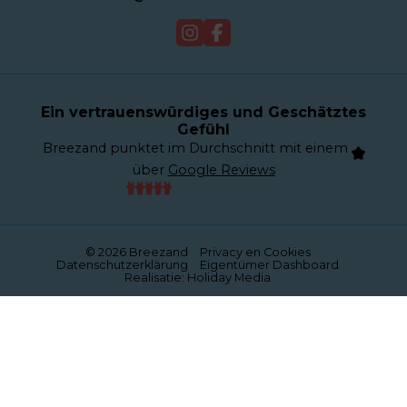
Verkauf
Webcam
Ein vertrauenswürdiges und Geschätztes
Gefühl
Breezand punktet im Durchschnitt mit einem
über
Google Reviews
© 2026 Breezand
Privacy en Cookies
Datenschutzerklärung
Eigentümer Dashboard
Realisatie: Holiday Media
Diese Webseite verwendet Cookies
Wir verwenden Cookies, um sicherzustellen, dass die
Website ordnungsgemäß funktioniert. Lesen Sie mehr
über unsere Verwendung von Cookies in unserer
Datenschutzerklärung
. Indem Sie auf Zulassen klicken,