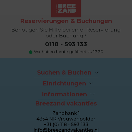
Reservierungen & Buchungen
Benötigen Sie Hilfe bei einer Reservierung
oder Buchung?
0118 - 593 133
Wir haben heute geöffnet zu 17:30
Suchen & Buchen
Angebote
Einrichtungen
Last-Minutes
Der Strand
Ferienhäuser
Informationen
Fahrradverleih
Ferienwohnungen
Breezand vakanties
Kontakt und Adresse
Brasserie Dune
Sealofts
Häufig gestellte Fragen
Wellness Duinhotel
Beachhouses
Zandbank 1
Eigentümer Dashboard
Breezand Gym
Gruppenhäuser
4354 NR Vrouwenpolder
Über Breezand
Massage en Beauty
Duinhotel
+31 (0) 118 - 593 133
Giftcard
Tennisplatz
info@breezandvakanties.nl
Jobs by Breezand