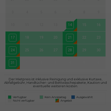
3
4
5
6
7
8
9
10
11
12
13
14
15
16
17
18
19
20
21
22
23
24
25
26
27
28
29
30
31
1
2
3
4
5
6
Der Mietpreis ist inklusive Reinigung und exklusive Kurtaxe,
Abfallgebühr, Handtücher- und Bettwäschepakete, Kaution und
eventuelle weiteren kosten.
Verfügbar
Kein Anreisetag
Ausgewählt
Nicht verfügbar
Angebot