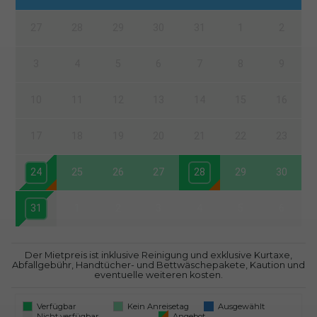
27
28
29
30
31
1
2
3
4
5
6
7
8
9
10
11
12
13
14
15
16
17
18
19
20
21
22
23
24
25
26
27
28
29
30
31
1
2
3
4
5
6
Der Mietpreis ist inklusive Reinigung und exklusive Kurtaxe,
Abfallgebühr, Handtücher- und Bettwäschepakete, Kaution und
eventuelle weiteren kosten.
Verfügbar
Kein Anreisetag
Ausgewählt
Nicht verfügbar
Angebot