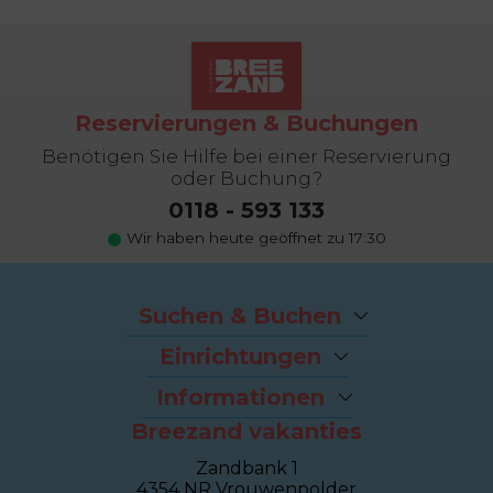
Reservierungen & Buchungen
Benötigen Sie Hilfe bei einer Reservierung
oder Buchung?
0118 - 593 133
Wir haben heute geöffnet zu 17:30
Suchen & Buchen
Angebote
Einrichtungen
Last-Minutes
Der Strand
Ferienhäuser
Informationen
Fahrradverleih
Ferienwohnungen
Breezand vakanties
Kontakt und Adresse
Brasserie Dune
Sealofts
Häufig gestellte Fragen
Wellness Duinhotel
Beachhouses
Zandbank 1
Eigentümer Dashboard
Breezand Gym
Gruppenhäuser
4354 NR Vrouwenpolder
Über Breezand
Massage en Beauty