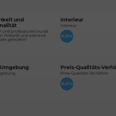
hkeit und
Interieur
nalität
Interieur
h und professionell wurde
rer Ankunft und während
8,3
alts geholfen?
 Umgebung
Preis-Qualitäts-Verhä
mgebung
Preis-Qualitäts-Verhältnis
8,0