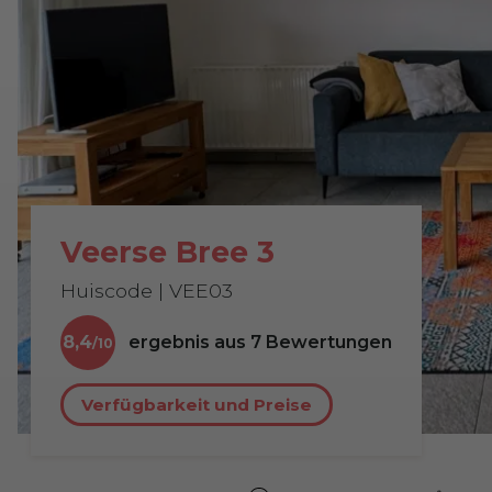
Veerse Bree 3
Huiscode | VEE03
8,4
ergebnis aus
7
Bewertungen
Verfügbarkeit und Preise