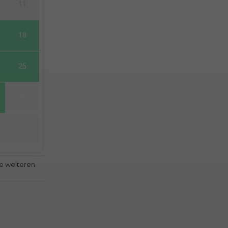
11
18
25
1
8
le weiteren