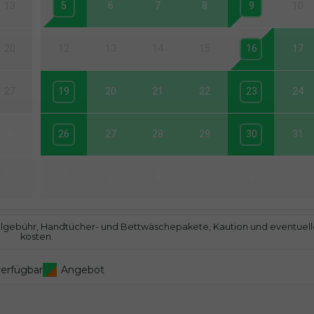
13
5
6
7
8
9
10
20
12
13
14
15
16
17
27
19
20
21
22
23
24
4
26
27
28
29
30
31
11
2
3
4
5
6
7
bfallgebühr, Handtücher- und Bettwäschepakete, Kaution und eventuel
kosten.
verfügbar
Angebot