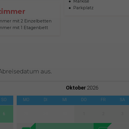
Markise
Parkplatz
zimmer
immer mit 2 Einzelbetten
immer mit 1 Etagenbett
 Abreisedatum aus.
Oktober
2026
SO
MO
DI
MI
DO
FR
SA
6
28
29
30
1
2
3