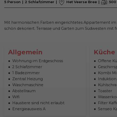
5 Person
2 Schlafzimmer
Het Veerse Bree
500
Mit harmonischen Farben eingerichtetes Appartement im 
schön dekoriert. Terrasse und Garten zum Südwesten mit fr
Allgemein
Küche
Wohnung im Erdgeschoss
Offene K
2 Schlafzimmer
Geschirrs
1 Badezimmer
Kombi Mi
Zentral Heizung
Induktion
Waschmaschine
Kühlschra
Abstellraum
Toaster
Wifi
Wasserko
Haustiere sind nicht erlaubt
Filter Ka
Energieausweis A
Senseo K