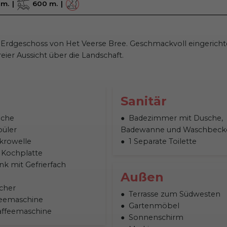
 m.
600 m.
Erdgeschoss von Het Veerse Bree. Geschmackvoll eingericht
eier Aussicht über die Landschaft.
Sanitär
üche
Badezimmer mit Dusche,
püler
Badewanne und Waschbeck
krowelle
1 Separate Toilette
 Kochplatte
nk mit Gefrierfach
Außen
cher
Terrasse zum Südwesten
ffeemaschine
Gartenmöbel
affeemaschine
Sonnenschirm