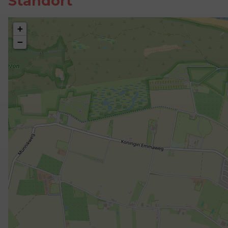
Standort
+
−