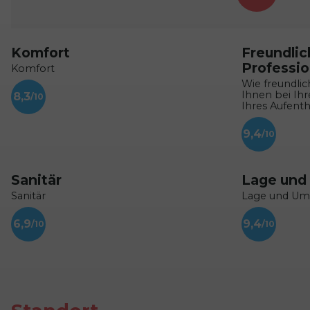
Komfort
Freundlic
Professio
Komfort
Wie freundlic
Ihnen bei Ih
8,3
Ihres Aufenth
9,4
Sanitär
Lage und
Sanitär
Lage und U
6,9
9,4