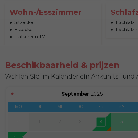
Wohn-/Esszimmer
Schlaf
Sitzecke
1 Schlafz
Essecke
1 Schlafz
Flatscreen TV
Beschikbaarheid & prijzen
Wählen Sie im Kalender ein Ankunfts- und
September
2026
MO
DI
MI
DO
FR
SA
31
1
2
3
4
5