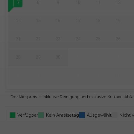
7
8
9
10
11
12
14
15
16
17
18
19
21
22
23
24
25
26
28
29
30
1
2
3
5
6
7
8
9
10
Der Mietpreis ist inklusive Reinigung und exklusive Kurtaxe, A
Verfügbar
Kein Anreisetag
Ausgewählt
Nicht 