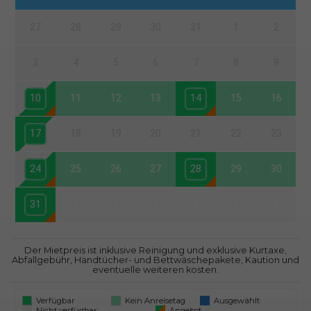
27
28
29
30
31
1
2
3
4
5
6
7
8
9
10
11
12
13
14
15
16
17
18
19
20
21
22
23
24
25
26
27
28
29
30
31
1
2
3
4
5
6
Der Mietpreis ist inklusive Reinigung und exklusive Kurtaxe,
Abfallgebühr, Handtücher- und Bettwäschepakete, Kaution und
eventuelle weiteren kosten.
Verfügbar
Kein Anreisetag
Ausgewählt
Nicht verfügbar
Angebot