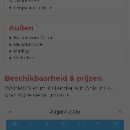
Waschbecken
1 Separate Toilette
Außen
Balkon zum Osten
Balkonmöbel
Markise
Parkplatz
Beschikbaarheid & prijzen
Wählen Sie im Kalender ein Ankunfts-
und Abreisedatum aus.
August
2026
MO
DI
MI
DO
FR
SA
SO