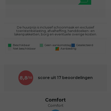
2
3
4
5
6
7
8
De huurprijs is inclusief schoonmaak en exclusief
toeristenbelasting, afvalheffing, handdoeken- en
lakenpakketten, borg en eventuele overige kosten.
Beschikbaar
Geen aankomstdag
Geselecteerd
Niet beschikbaar
Aanbieding
8,8
score uit
17
beoordelingen
Comfort
Comfort