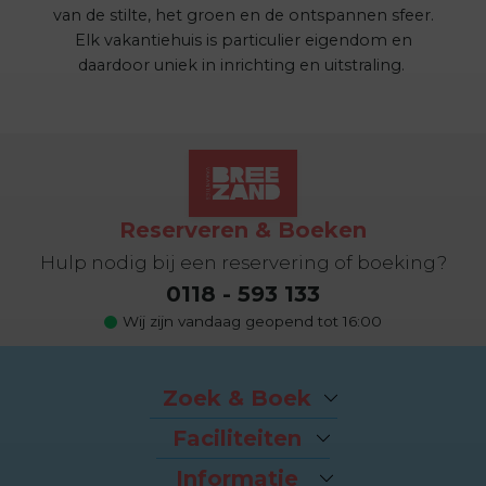
van de stilte, het groen en de ontspannen sfeer.
Elk vakantiehuis is particulier eigendom en
daardoor uniek in inrichting en uitstraling.
Reserveren & Boeken
Hulp nodig bij een reservering of boeking?
0118 - 593 133
Wij zijn vandaag geopend tot 16:00
Zoek & Boek
Arrangementen
Faciliteiten
Last-minutes
Het strand
Vakantiehuizen
Informatie