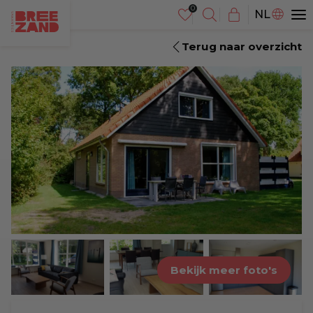
DE
NL
EN
Terug naar overzicht
Bekijk meer foto's