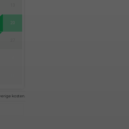
13
20
27
4
11
verige kosten.