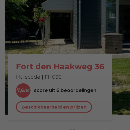
Fort den Haakweg 36
Huiscode | FH036
7,6
score uit
6
beoordelingen
Beschikbaarheid en prijzen