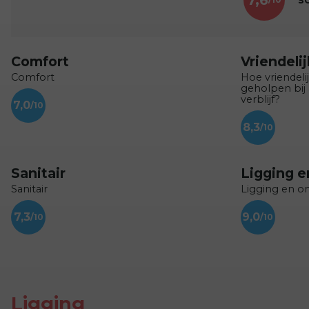
Comfort
Vriendeli
Comfort
Hoe vriendeli
geholpen bij
verblijf?
7,0
8,3
Sanitair
Ligging 
Sanitair
Ligging en 
7,3
9,0
Ligging