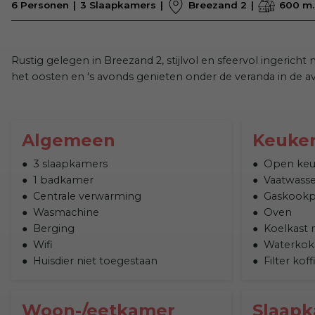
6 Personen
3 Slaapkamers
Breezand 2
600 m.
Rustig gelegen in Breezand 2, stijlvol en sfeervol ingericht
het oosten en 's avonds genieten onder de veranda in de 
Algemeen
Keuke
3 slaapkamers
Open ke
1 badkamer
Vaatwasse
Centrale verwarming
Gaskookp
Wasmachine
Oven
Berging
Koelkast 
Wifi
Waterkok
Huisdier niet toegestaan
Filter kof
Woon-/eetkamer
Slaap