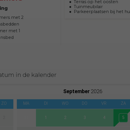
Terras op het oosten
Tuinmeubilair
ing
Parkeerplaatsen bij het hu
mers met 2
nsbedden
mer met 1
onsbed
atum in de kalender
September
2026
ZO
MA
DI
WO
DO
VR
ZA
2
31
1
2
3
4
5