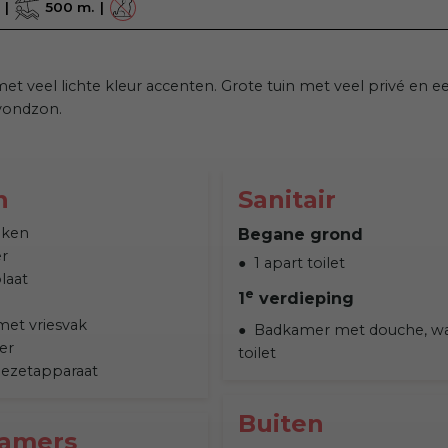
500 m.
 met veel lichte kleur accenten. Grote tuin met veel privé en e
avondzon.
n
Sanitair
uken
Begane grond
r
1 apart toilet
laat
e
1
verdieping
met vriesvak
Badkamer met douche, wa
er
toilet
fiezetapparaat
Buiten
kamers