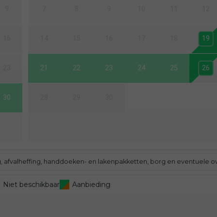
9
7
8
9
10
11
12
16
14
15
16
17
18
19
23
21
22
23
24
25
26
30
28
29
30
1
2
3
6
5
6
7
8
9
10
ng, afvalheffing, handdoeken- en lakenpakketten, borg en eventuele o
Niet beschikbaar
Aanbieding