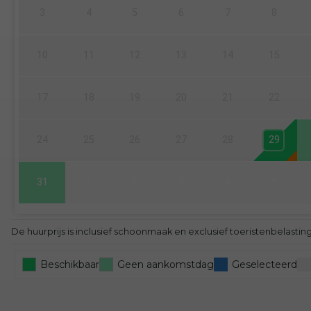
3
4
5
6
7
8
10
11
12
13
14
15
17
18
19
20
21
22
24
25
26
27
28
29
31
1
2
3
4
5
De huurprijs is inclusief schoonmaak en exclusief toeristenbelasti
Beschikbaar
Geen aankomstdag
Geselecteerd