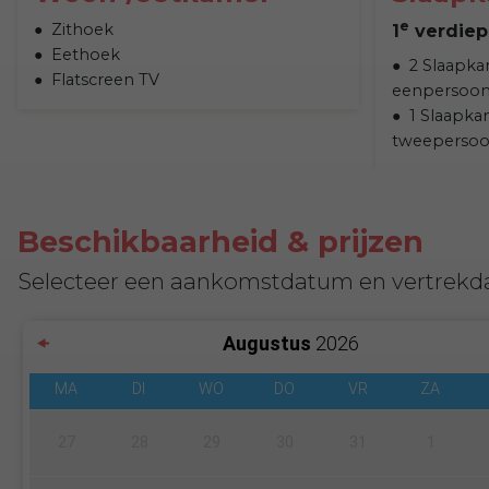
e
Zithoek
1
verdiep
Eethoek
2 Slaapka
Flatscreen TV
eenpersoo
1 Slaapka
tweeperso
Beschikbaarheid & prijzen
Selecteer een aankomstdatum en vertrekd
Augustus
2026
MA
DI
WO
DO
VR
ZA
27
28
29
30
31
1