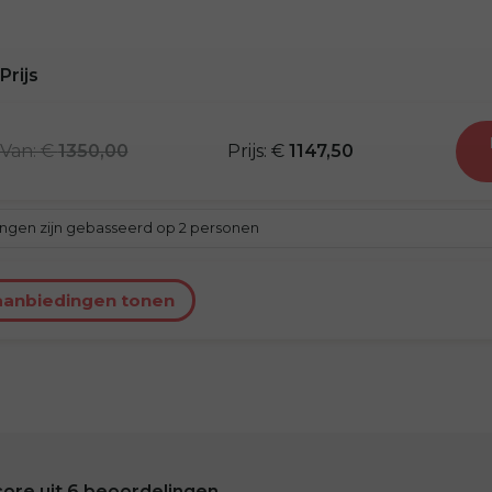
Prijs
van: €
1350,00
prijs: €
1147,50
ingen zijn gebasseerd op 2 personen
aanbiedingen tonen
core uit
6
beoordelingen