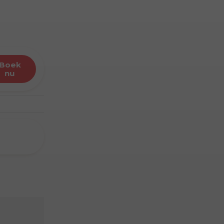
boek
nu