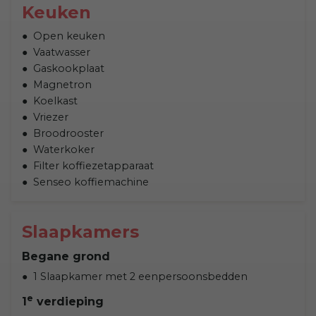
Keuken
Open keuken
Vaatwasser
Gaskookplaat
Magnetron
Koelkast
Vriezer
Broodrooster
Waterkoker
Filter koffiezetapparaat
Senseo koffiemachine
Slaapkamers
Begane grond
1 Slaapkamer met 2 eenpersoonsbedden
e
1
verdieping