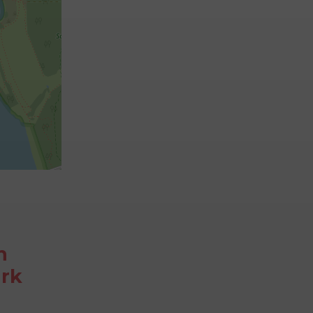
n
ark