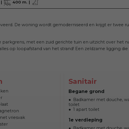
400 m.
veerd. De woning wordt gemoderniseerd en krijgt er twee r
de parkgrens, met een zuid gerichte tuin en uitzicht over het 
t alles op loopafstand van het strand! Een zeldzame ligging die
n
Sanitair
uken
Begane grond
r
Badkamer met douche, wa
laat
toilet
1 apart toilet
agnetron
met vriesvak
1e verdieping
ster
Badkamer met douche, wa