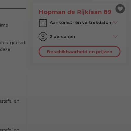
Hopman de Rijklaan 89
uime
2 personen
natuurgebied.
 deze
Beschikbaarheid en prijzen
stafel en
stafel en