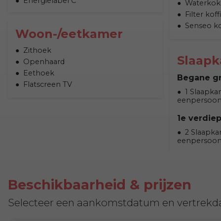
Energielabel C
Waterkok
Filter kof
Senseo k
Woon-/eetkamer
Zithoek
Slaap
Openhaard
Eethoek
Begane g
Flatscreen TV
1 Slaapka
eenpersoo
1e verdie
2 Slaapka
eenpersoo
Beschikbaarheid & prijzen
Selecteer een aankomstdatum en vertrekd