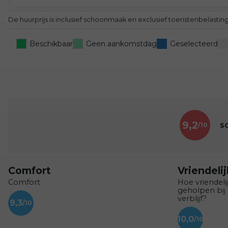
De huurprijs is inclusief schoonmaak en exclusief toeristenbelasti
Beschikbaar
Geen aankomstdag
Geselecteerd
9,2
s
Comfort
Vriendeli
Comfort
Hoe vriendeli
geholpen bij
verblijf?
9,3
10,0