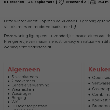
6 Personen
3 Slaapkamers
Breezand 2
950 m.
Deze winter wordt Hopman de Rijklaan 89 grondig gereno
slaapkamers en moderne badkamer bij!
Deze woning ligt op een uitzonderlijke locatie: direct aan 
Hier geniet je van maximale rust, privacy en natuur – en di
woning echt onderscheidt.
Algemeen
Keuke
3 slaapkamers
Open ke
2 badkamers
Vaatwasse
Centrale verwarming
Gaskookp
Wasmachine
Wasdroger
Combi m
Berging
Koelkast 
Wifi
Broodroo
Huisdier toegestaan