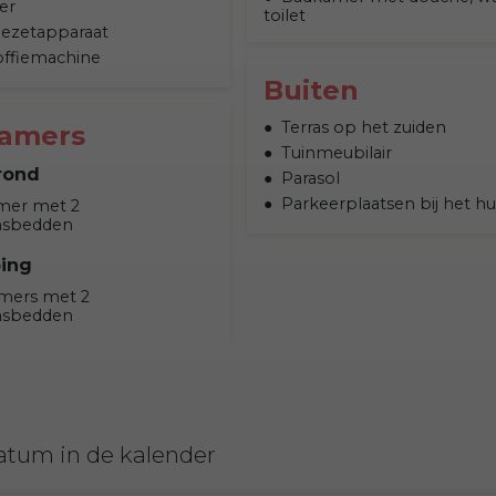
er
toilet
fiezetapparaat
offiemachine
Buiten
Terras op het zuiden
kamers
Tuinmeubilair
rond
Parasol
Parkeerplaatsen bij het hu
mer met 2
nsbedden
ping
mers met 2
nsbedden
atum in de kalender