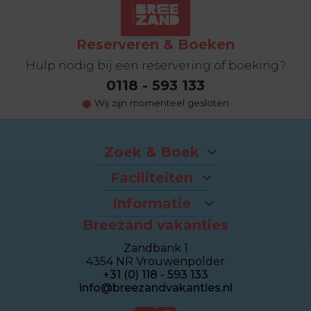
Reserveren & Boeken
Hulp nodig bij een reservering of boeking?
0118 - 593 133
Wij zijn momenteel gesloten
Zoek & Boek
Arrangementen
Faciliteiten
Last-minutes
Het strand
Vakantiehuizen
Informatie
Fietsverhuur
Appartementen
Breezand vakanties
Contact & Route
Brasserie Dune
Sealofts
Veelgestelde vragen
Wellness Duinhotel
Beachhouses
Zandbank 1
Eigenaren login
Breezand Gym
Groepshuizen
4354 NR Vrouwenpolder
Over Breezand
Massage en Beauty
Duinhotel
+31 (0) 118 - 593 133
Giftcard
Tennisbaan
info@breezandvakanties.nl
Vacatures
Verkoop