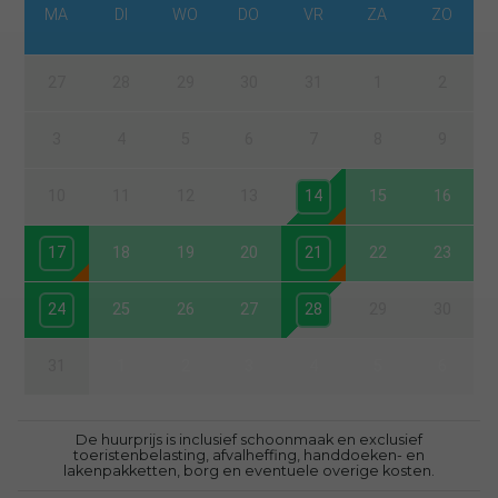
MA
DI
WO
DO
VR
ZA
ZO
27
28
29
30
31
1
2
3
4
5
6
7
8
9
10
11
12
13
14
15
16
17
18
19
20
21
22
23
24
25
26
27
28
29
30
31
1
2
3
4
5
6
De huurprijs is inclusief schoonmaak en exclusief
toeristenbelasting, afvalheffing, handdoeken- en
lakenpakketten, borg en eventuele overige kosten.