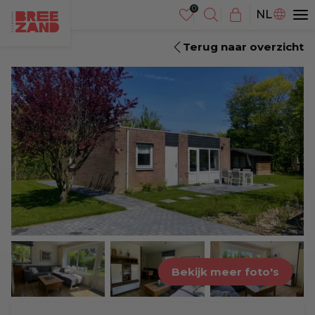
DE
NL
EN
Terug naar overzicht
Bekijk meer foto's