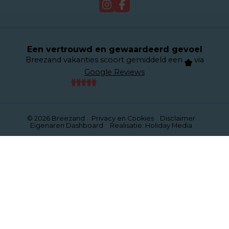
Webcam
Een vertrouwd en gewaardeerd gevoel
Breezand vakanties scoort gemiddeld een
via
Google Reviews
© 2026 Breezand
Privacy en Cookies
Disclaimer
Eigenaren Dashboard
Realisatie: Holiday Media
Deze website gebruikt cookies
We gebruiken cookies om de website goed te laten
functioneren. Meer informatie is beschikbaar in onze
privacyverklaring
. Door op accepteren te klikken, geef je
aan hiermee akkoord te gaan.
Alleen noodzakelijk
Aanpassen