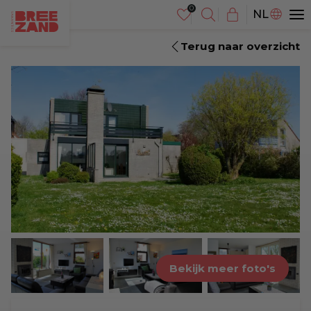
DE
NL
EN
Terug naar overzicht
Bekijk meer foto's