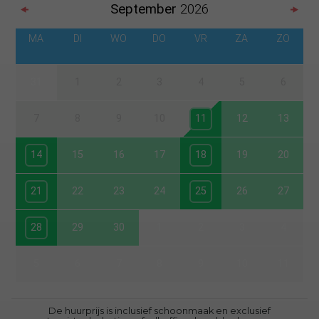
September
2026
MA
DI
WO
DO
VR
ZA
ZO
31
1
2
3
4
5
6
7
8
9
10
11
12
13
14
15
16
17
18
19
20
21
22
23
24
25
26
27
28
29
30
1
2
3
4
5
6
7
8
9
10
11
De huurprijs is inclusief schoonmaak en exclusief