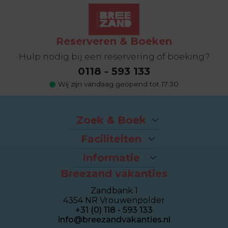
Reserveren & Boeken
Hulp nodig bij een reservering of boeking?
0118 - 593 133
Wij zijn vandaag geopend tot 17:30
Zoek & Boek
Arrangementen
Faciliteiten
Last-minutes
Het strand
Vakantiehuizen
Informatie
Fietsverhuur
Appartementen
Breezand vakanties
Contact & Route
Brasserie Dune
Sealofts
Veelgestelde vragen
Wellness Duinhotel
Beachhouses
Zandbank 1
Eigenaren login
Breezand Gym
Groepshuizen
4354 NR Vrouwenpolder
Over Breezand
Massage en Beauty
Duinhotel
+31 (0) 118 - 593 133
Giftcard
Tennisbaan
info@breezandvakanties.nl
Vacatures