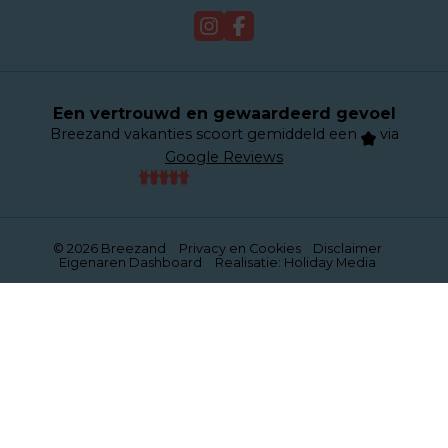
Verkoop
Webcam
Een vertrouwd en gewaardeerd gevoel
Breezand vakanties scoort gemiddeld een
via
Google Reviews
© 2026 Breezand
Privacy en Cookies
Disclaimer
Eigenaren Dashboard
Realisatie: Holiday Media
Deze website gebruikt cookies
We gebruiken cookies om de website goed te laten
functioneren. Meer informatie is beschikbaar in onze
privacyverklaring
. Door op accepteren te klikken, geef je
aan hiermee akkoord te gaan.
Alleen noodzakelijk
Aanpassen