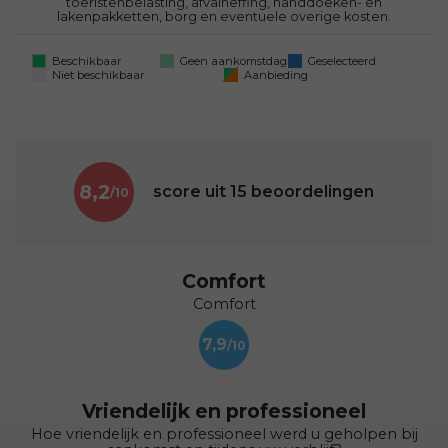
toeristenbelasting, afvalheffing, handdoeken- en
lakenpakketten, borg en eventuele overige kosten.
Beschikbaar
Geen aankomstdag
Geselecteerd
Niet beschikbaar
Aanbieding
8,2
score uit
15
beoordelingen
Comfort
Comfort
7,9
Vriendelijk en professioneel
Hoe vriendelijk en professioneel werd u geholpen bij