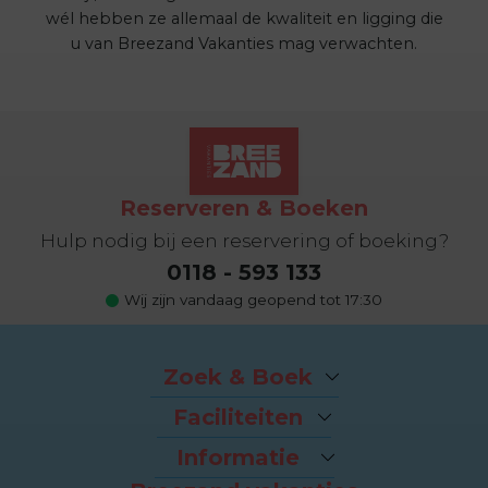
wél hebben ze allemaal de kwaliteit en ligging die
u van Breezand Vakanties mag verwachten.
Reserveren & Boeken
Hulp nodig bij een reservering of boeking?
0118 - 593 133
Wij zijn vandaag geopend tot 17:30
Zoek & Boek
Arrangementen
Faciliteiten
Last-minutes
Het strand
Vakantiehuizen
Informatie
Fietsverhuur
Appartementen