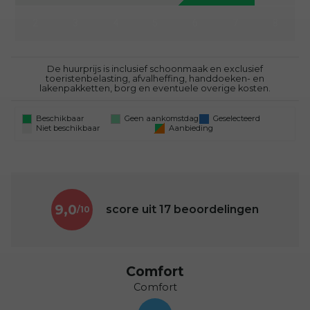
2
3
4
5
6
7
8
De huurprijs is inclusief schoonmaak en exclusief
toeristenbelasting, afvalheffing, handdoeken- en
lakenpakketten, borg en eventuele overige kosten.
Beschikbaar
Geen aankomstdag
Geselecteerd
Niet beschikbaar
Aanbieding
9,0
score uit
17
beoordelingen
Comfort
Comfort