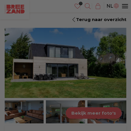
DE
NL
EN
Terug naar overzicht
Bekijk meer foto's