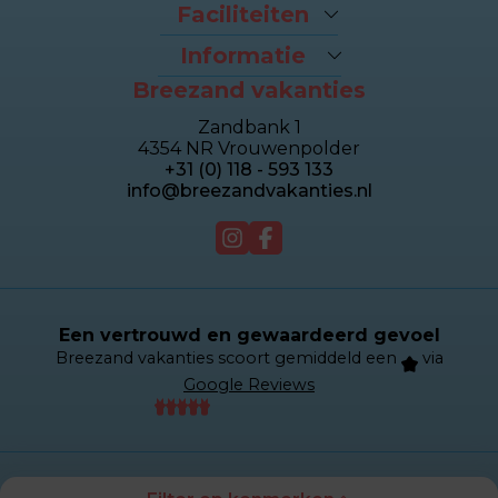
Arrangementen
Faciliteiten
Last-minutes
Het strand
Vakantiehuizen
Informatie
Fietsverhuur
Appartementen
Breezand vakanties
Contact opnemen
Brasserie Dune
Sealofts
Veelgestelde vragen
Wellness Duinhotel
Beachhouses
Zandbank 1
Eigenaren login
Breezand Gym
Groepshuizen
4354 NR Vrouwenpolder
Over Breezand
Massage en Beauty
Duinhotel
+31 (0) 118 - 593 133
Giftcard
Tennisbaan
info@breezandvakanties.nl
Vacatures
Verkoop
Webcam
Een vertrouwd en gewaardeerd gevoel
Breezand vakanties scoort gemiddeld een
via
Google Reviews
© 2026 Breezand
Privacy en Cookies
Disclaimer