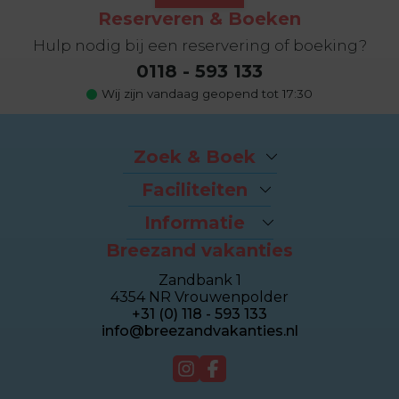
Reserveren & Boeken
Hulp nodig bij een reservering of boeking?
0118 - 593 133
Wij zijn vandaag geopend tot 17:30
Zoek & Boek
Arrangementen
Faciliteiten
Last-minutes
Het strand
Vakantiehuizen
Informatie
Fietsverhuur
Appartementen
Breezand vakanties
Contact opnemen
Brasserie Dune
Sealofts
Veelgestelde vragen
Wellness Duinhotel
Beachhouses
Zandbank 1
Eigenaren login
Breezand Gym
Groepshuizen
4354 NR Vrouwenpolder
Over Breezand
Massage en Beauty
Duinhotel
+31 (0) 118 - 593 133
Giftcard
Tennisbaan
info@breezandvakanties.nl
Vacatures
Verkoop
Webcam