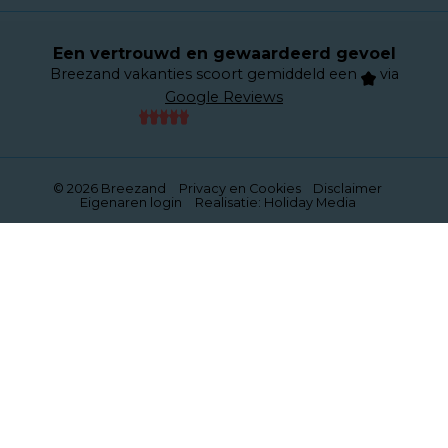
Een vertrouwd en gewaardeerd gevoel
Breezand vakanties scoort gemiddeld een
via
Google Reviews
© 2026 Breezand
Privacy en Cookies
Disclaimer
Eigenaren login
Realisatie: Holiday Media
Deze website gebruikt cookies
We gebruiken cookies om de website goed te laten
functioneren. Meer informatie is beschikbaar in onze
privacyverklaring
. Door op accepteren te klikken, geef je
aan hiermee akkoord te gaan.
Alleen noodzakelijk
Aanpassen
Alles accepteren