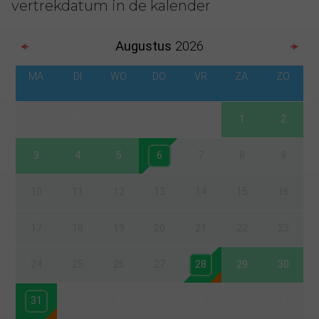
vertrekdatum in de kalender
Augustus
2026
MA
DI
WO
DO
VR
ZA
ZO
27
28
29
30
31
1
2
3
4
5
6
7
8
9
10
11
12
13
14
15
16
17
18
19
20
21
22
23
24
25
26
27
28
29
30
31
1
2
3
4
5
6