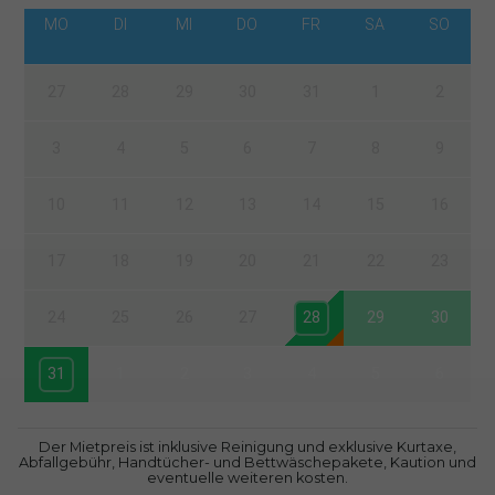
MO
DI
MI
DO
FR
SA
SO
27
28
29
30
31
1
2
3
4
5
6
7
8
9
10
11
12
13
14
15
16
17
18
19
20
21
22
23
24
25
26
27
28
29
30
31
1
2
3
4
5
6
Der Mietpreis ist inklusive Reinigung und exklusive Kurtaxe,
Abfallgebühr, Handtücher- und Bettwäschepakete, Kaution und
eventuelle weiteren kosten.