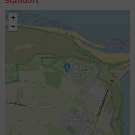
Standort
+
−