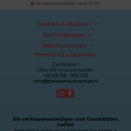
Vandaag bereikbaar vanaf 09:00
Suchen & Buchen
Angebote
Einrichtungen
Last-Minutes
Der Strand
Ferienhäuser
Informationen
Fahrradverleih
Ferienwohnungen
Breezand vakanties
Kontakt und Adresse
Brasserie Dune
Sealofts
Häufig gestellte Fragen
Wellness Duinhotel
Beachhouses
Zandbank 1
Eigentümer Dashboard
Breezand Gym
Gruppenhäuser
4354 NR Vrouwenpolder
Über Breezand
Massage en Beauty
Duinhotel
+31 (0) 118 - 593 133
Giftcard
Tennisplatz
info@breezandvakanties.nl
Jobs by Breezand
Verkauf
Webcam
Ein vertrauenswürdiges und Geschätztes
Gefühl
Breezand punktet im Durchschnitt mit einem