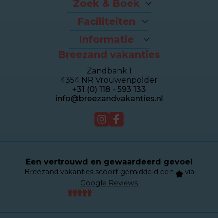
Zoek & Boek
Arrangementen
Faciliteiten
Last-minutes
Het strand
Vakantiehuizen
Informatie
Fietsverhuur
Appartementen
Breezand vakanties
Contact & Route
Brasserie Dune
Sealofts
Veelgestelde vragen
Wellness Duinhotel
Beachhouses
Zandbank 1
Eigenaren login
Breezand Gym
Groepshuizen
4354 NR Vrouwenpolder
Over Breezand
Massage en Beauty
Duinhotel
+31 (0) 118 - 593 133
Giftcard
Tennisbaan
info@breezandvakanties.nl
Vacatures
Verkoop
Webcam
Een vertrouwd en gewaardeerd gevoel
Breezand vakanties scoort gemiddeld een
via
Google Reviews