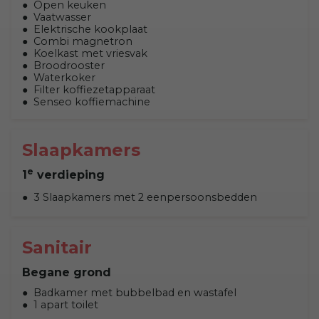
Open keuken
Vaatwasser
Elektrische kookplaat
Combi magnetron
Koelkast met vriesvak
Broodrooster
Waterkoker
Filter koffiezetapparaat
Senseo koffiemachine
Slaapkamers
e
1
verdieping
3 Slaapkamers met 2 eenpersoonsbedden
Sanitair
Begane grond
Badkamer met bubbelbad en wastafel
1 apart toilet