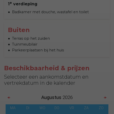
e
1
verdieping
Badkamer met douche, wastafel en toilet
Buiten
Terras op het zuiden
Tuinmeubilair
Parkeerplaatsen bij het huis
Beschikbaarheid & prijzen
Selecteer een aankomstdatum en
vertrekdatum in de kalender
Augustus
2026
MA
DI
WO
DO
VR
ZA
ZO